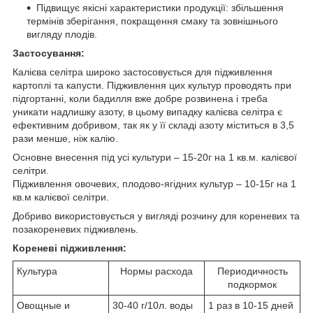
Підвищує якісні характеристики продукції: збільшення
термінів зберігання, покращення смаку та зовнішнього
вигляду плодів.
Застосування:
Калієва селітра широко застосовується для підживлення
картоплі та капусти. Підживлення цих культур проводять при
підгортанні, коли бадилля вже добре розвинена і треба
уникати надлишку азоту, в цьому випадку калієва селітра є
ефективним добривом, так як у її складі азоту міститься в 3,5
рази менше, ніж калію.
Основне внесення під усі культури – 15-20г на 1 кв.м. калієвої
селітри.
Підживлення овочевих, плодово-ягідних культур – 10-15г на 1
кв.м калієвої селітри.
Добриво використовується у вигляді розчину для кореневих та
позакореневих підживлень.
Кореневі підживлення:
Культура
Нормы расхода
Периодичность
подкормок
Овощные и
30-40 г/10л. воды
1 раз в 10-15 дней