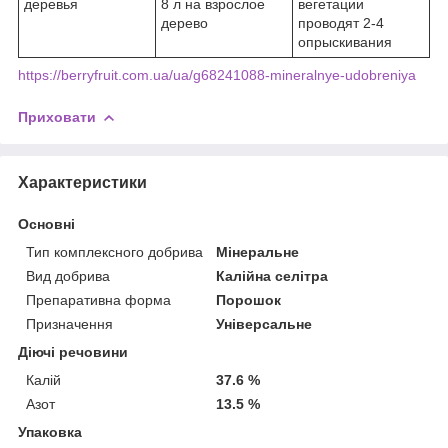
деревья
8 л на взрослое
вегетации
дерево
проводят 2-4
опрыскивания
https://berryfruit.com.ua/ua/g68241088-mineralnye-udobreniya
Приховати
Характеристики
Основні
Тип комплексного добрива
Мінеральне
Вид добрива
Калійна селітра
Препаративна форма
Порошок
Призначення
Універсальне
Діючі речовини
Калій
37.6 %
Азот
13.5 %
Упаковка