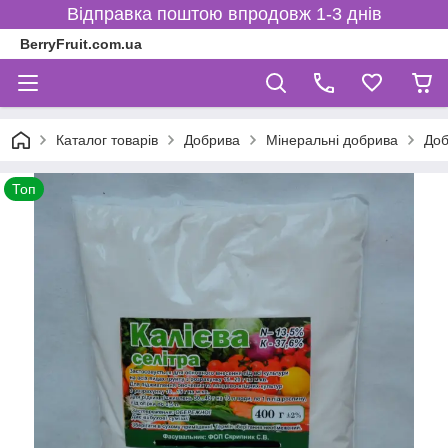
Відправка поштою впродовж 1-3 днів
BerryFruit.com.ua
Каталог товарів
Добрива
Мінеральні добрива
Доб
Топ