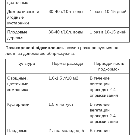
цветочные
Декоративные и
30-40 г/10л. воды
1 раз в 10-15 дней
ягодные
кустарники
Плодовые
30-40 г/10л. воды
1 раз в 10-15 дней
деревья
Позакореневі підживлення:
розчин розпорошується на
листя за допомогою обприскувача.
Культура
Нормы расхода
Периодичность
подкормок
Овощные,
1,0-1,5 л/10 м2
В течение
цветочные,
вегетации
земляника
проводят 2-4
опрыскивания
Кустарники
1,5 л на куст
В течение
вегетации
проводят 2-4
опрыскивания
Плодовые
2 л на молодое, 5-
В течение