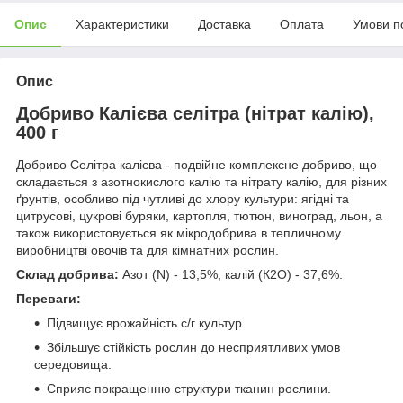
Опис
Характеристики
Доставка
Оплата
Умови п
Опис
Добриво Калієва селітра (нітрат калію),
400 г
Добриво Селітра калієва - подвійне комплексне добриво, що
складається з азотнокислого калію та нітрату калію, для різних
ґрунтів, особливо під чутливі до хлору культури: ягідні та
цитрусові, цукрові буряки, картопля, тютюн, виноград, льон, а
також використовується як мікродобрива в тепличному
виробництві овочів та для кімнатних рослин.
Склад добрива:
Азот (N) - 13,5%, калій (К2О) - 37,6%.
Переваги:
Підвищує врожайність с/г культур.
Збільшує стійкість рослин до несприятливих умов
середовища.
Сприяє покращенню структури тканин рослини.