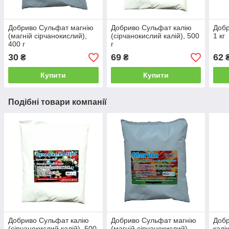
Добриво Сульфат магнію
Добриво Сульфат калію
Добр
(магній сірчанокислий),
(сірчанокислий калій), 500
1 кг
400 г
г
30
69
62
₴
₴
Купити
Купити
Подібні товари компанії
Добриво Сульфат калію
Добриво Сульфат магнію
Доб
(сірчанокислий калій), 500
(магній сірчанокислий),
калі