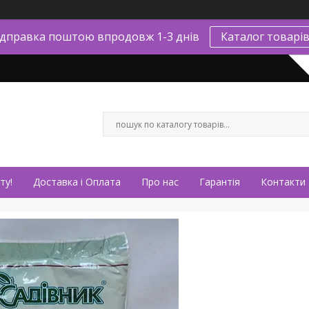
ідправка поштою впродовж 1-3 днів
Каталог товарі
ту!
Доставка і Оплата
Про нас
Гарантія
Контакти