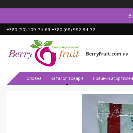
В
+380 (50) 109-74-66
+380 (68) 982-34-72
BerryFruit.com.ua
Головна
Каталог товарів
Новинки асортимен