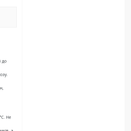
і до
озу.
н,
°С. Не
иків, а