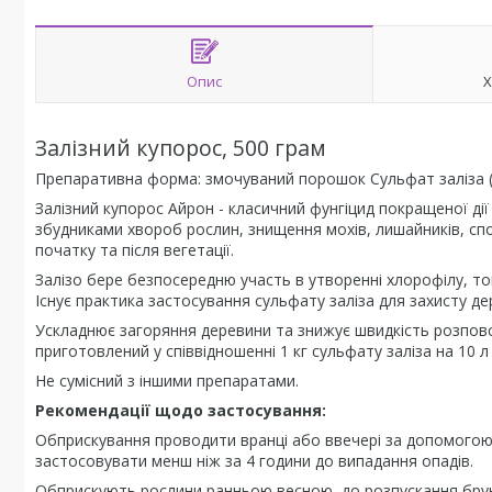
Опис
Х
Залізний купорос, 500 грам
Препаративна форма: змочуваний порошок Сульфат заліза (Fe
Залізний купорос Айрон - класичний фунгіцид покращеної дії 
збудниками хвороб рослин, знищення мохів, лишайників, спор
початку та після вегетації.
Залізо бере безпосередню участь в утворенні хлорофілу, то
Існує практика застосування сульфату заліза для захисту дере
Ускладнює загоряння деревини та знижує швидкість розпов
приготовлений у співвідношенні 1 кг сульфату заліза на 10 л
Не сумісний з іншими препаратами.
Рекомендації щодо застосування:
Обприскування проводити вранці або ввечері за допомогою 
застосовувати менш ніж за 4 години до випадання опадів.
Обприскують рослини ранньою весною, до розпускання бруньок