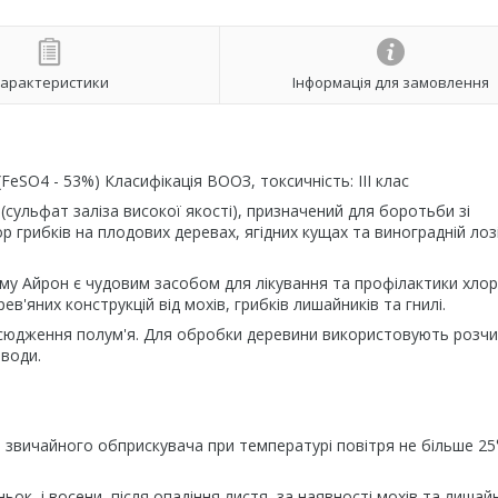
арактеристики
Інформація для замовлення
SO4 - 53%) Класифікація ВООЗ, токсичність: III клас
(сульфат заліза високої якості), призначений для боротьби зі
 грибків на плодових деревах, ягідних кущах та виноградній лоз
му Айрон є чудовим засобом для лікування та профілактики хлор
в'яних конструкцій від мохів, грибків лишайників та гнилі.
сюдження полум'я. Для обробки деревини використовують розчи
 води.
звичайного обприскувача при температурі повітря не більше 25
, і восени, після опадіння листя, за наявності мохів та лишайн