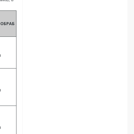
 ОБРАБ
я
я
я