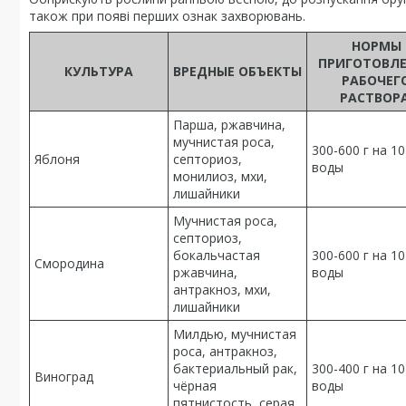
також при появі перших ознак захворювань.
НОРМЫ
ПРИГОТОВЛ
КУЛЬТУРА
ВРЕДНЫЕ ОБЪЕКТЫ
РАБОЧЕГ
РАСТВОР
Парша, ржавчина,
мучнистая роса,
300-600 г на 10
Яблоня
септориоз,
воды
монилиоз, мхи,
лишайники
Мучнистая роса,
септориоз,
бокальчастая
300-600 г на 10
Смородина
ржавчина,
воды
антракноз, мхи,
лишайники
Милдью, мучнистая
роса, антракноз,
бактериальный рак,
300-400 г на 10
Виноград
чёрная
воды
пятнистость, серая