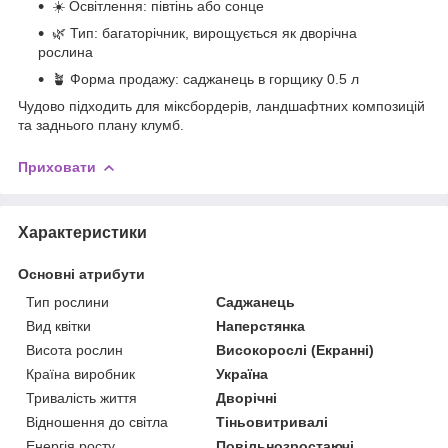
☀️ Освітлення: півтінь або сонце
🌿 Тип: багаторічник, вирощується як дворічна
рослина
🪴 Форма продажу: саджанець в горщику 0.5 л
Чудово підходить для міксбордерів, ландшафтних композицій
та заднього плану клумб.
Приховати
Характеристики
Основні атрибути
Тип рослини
Саджанець
Вид квітки
Наперстянка
Висота рослин
Високорослі (Екранні)
Країна виробник
Україна
Тривалість життя
Дворічні
Відношення до світла
Тіньовитривалі
Енергія росту
Повільнозростаючі