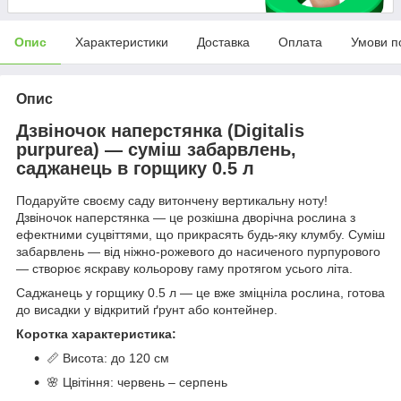
Опис
Характеристики
Доставка
Оплата
Умови п
Опис
Дзвіночок наперстянка (Digitalis
purpurea) — суміш забарвлень,
саджанець в горщику 0.5 л
Подаруйте своєму саду витончену вертикальну ноту!
Дзвіночок наперстянка — це розкішна дворічна рослина з
ефектними суцвіттями, що прикрасять будь-яку клумбу. Суміш
забарвлень — від ніжно-рожевого до насиченого пурпурового
— створює яскраву кольорову гаму протягом усього літа.
Саджанець у горщику 0.5 л — це вже зміцніла рослина, готова
до висадки у відкритий ґрунт або контейнер.
Коротка характеристика:
📏 Висота: до 120 см
🌸 Цвітіння: червень – серпень