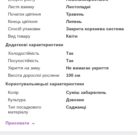
Листя взимку
Листопадні
Початок цвітіння
Травень
Кінець цвітіння
Липень
Спосіб упаковки
Закрита коренева система
Вид товару
Квіти
Додаткові характеристики
Холодостійкість
Так
Посухостійкість
Так
Укриття на зиму
Не вимагає укриття
Висота дорослої рослини
100 см
Користувальницькі характеристики
Колір
Суміш забарвлень
Культура
Дзвоник
Тип посадкового
Саджанці
матеріалу
Приховати