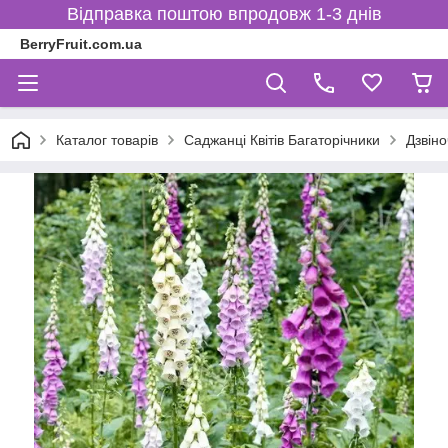
Відправка поштою впродовж 1-3 днів
BerryFruit.com.ua
Каталог товарів
Саджанці Квітів Багаторічники
Дзвін