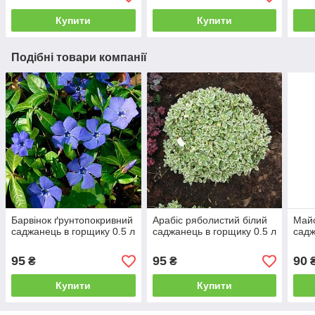
Купити
Купити
Подібні товари компанії
Барвінок ґрунтопокривний
Арабіс ряболистий білий
Май
саджанець в горщику 0.5 л
саджанець в горщику 0.5 л
садж
95
95
90
₴
₴
Купити
Купити