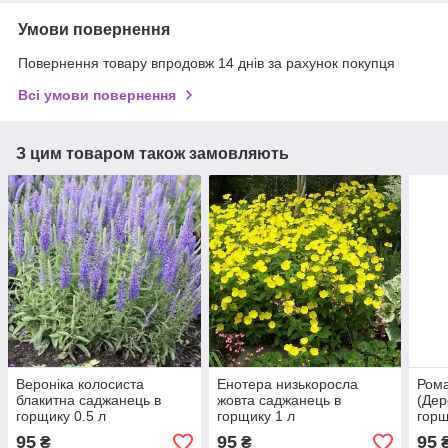
Умови повернення
Повернення товару впродовж 14 днів за рахунок покупця
Всі умови повернення
З цим товаром також замовляють
Вероніка колосиста
Енотера низькоросла
Ром
блакитна саджанець в
жовта саджанець в
(Дер
горщику 0.5 л
горщику 1 л
горщ
95
95
95
₴
₴