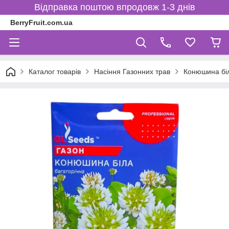
Відправка поштою впродовж 1-3 днів
BerryFruit.com.ua
Каталог товарів
Насіння Газонних трав
Конюшина біла