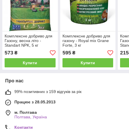
Комплексне добриво для
Комплексне добриво для
Комп
Газону, весна літо -
газону - Royal mix Grane
Газо
Standart NPK, 5 кг
Forte, 3 кг
Stan
573
595
215
₴
₴
Купити
Купити
Про нас
99% позитивних з 159 відгуків за рік
Працює з 28.05.2013
м. Полтава
Полтава, Україна
Контакти