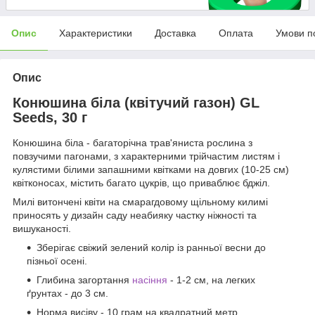
Опис
Характеристики
Доставка
Оплата
Умови п
Опис
Конюшина біла (квітучий газон) GL
Seeds, 30 г
Конюшина біла - багаторічна трав'яниста рослина з
повзучими пагонами, з характерними трійчастим листям і
кулястими білими запашними квітками на довгих (10-25 см)
квітконосах, містить багато цукрів, що приваблює бджіл.
Милі витончені квіти на смарагдовому щільному килимі
приносять у дизайн саду неабияку частку ніжності та
вишуканості.
Зберігає свіжий зелений колір із ранньої весни до
пізньої осені.
Глибина загортання
насіння
- 1-2 см, на легких
ґрунтах - до 3 см.
Норма висіву - 10 грам на квадратний метр.