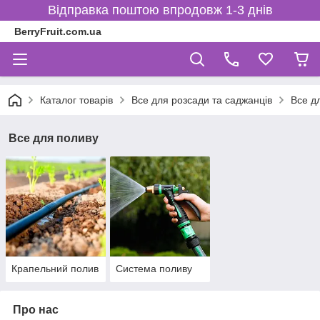
Відправка поштою впродовж 1-3 днів
BerryFruit.com.ua
Каталог товарів
Все для розсади та саджанців
Все д
Все для поливу
Крапельний полив
Система поливу
Про нас