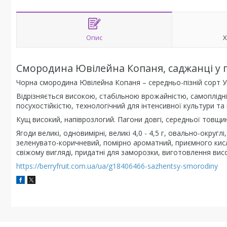
Опис
Х
Смородина Ювілейна Копаня, саджанці у г
Чорна смородина Ювілейна Копаня – середньо-пізній сорт Ук
Відрізняється високою, стабільною врожайністю, самоплідні
посухостійкістю, технологічний для інтенсивної культури 
Кущ високий, напіврозлогий. Пагони довгі, середньої товщин
Ягоди великі, одновимірні, великі 4,0 - 4,5 г, овально-округлі
зеленувато-коричневий, помірно ароматний, приємного кис
свіжому вигляді, придатні для заморозки, виготовлення вис
https://berryfruit.com.ua/ua/g18406466-sazhentsy-smorodiny