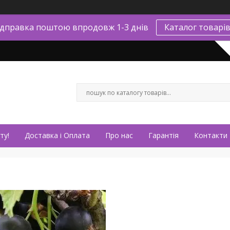
ідправка поштою впродовж 1-3 днів
Каталог товарі
ту!
Доставка і Оплата
Про нас
Гарантія
Контакти