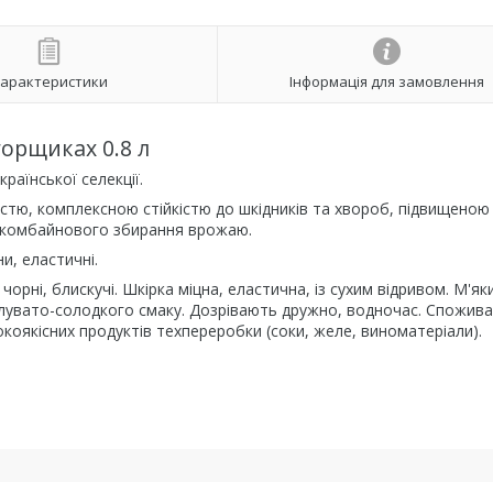
арактеристики
Інформація для замовлення
орщиках 0.8 л
раїнської селекції.
стю, комплексною стійкістю до шкідників та хвороб, підвищеною
та комбайнового збирання врожаю.
и, еластичні.
, чорні, блискучі. Шкірка міцна, еластична, із сухим відривом. М'я
лувато-солодкого смаку. Дозрівають дружно, водночас. Спожив
окоякісних продуктів техпереробки (соки, желе, виноматеріали).