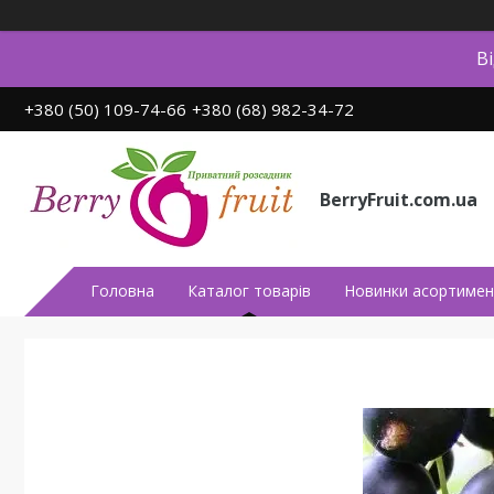
В
+380 (50) 109-74-66
+380 (68) 982-34-72
BerryFruit.com.ua
Головна
Каталог товарів
Новинки асортимен