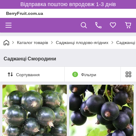
Відправка поштою впродовж 1-3 днів
BerryFruit.com.ua
Каталог товарів
Саджанці плодово-ягідних
Саджанці
Саджанці Смородини
Сортування
0
Фільтри