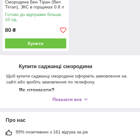
Смородина Бен Тіран (Ben
Tirran), ЗКС в горщиках 0.8 л
Готово до відправки більше
10 од.
80
₴
Купити
Купити саджанці смородини
Щоб купити саджанці смородини оформіть замовлення на
сайті або зробіть замовлення по телефону.
Як отримати?
Показати все
Вже через декілька днів Ваше замовлення буде доставлений
у відділення служби доставки або на вказану Вами
адресу кур'єром.
Про нас
99% позитивних з 161 відгука за рік