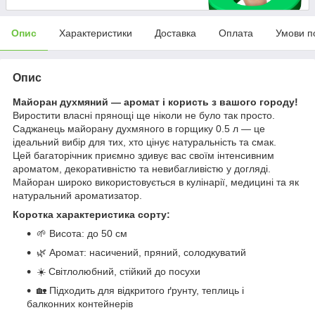
Опис
Характеристики
Доставка
Оплата
Умови п
Опис
Майоран духмяний — аромат і користь з вашого городу!
Виростити власні прянощі ще ніколи не було так просто.
Саджанець майорану духмяного в горщику 0.5 л — це
ідеальний вибір для тих, хто цінує натуральність та смак.
Цей багаторічник приємно здивує вас своїм інтенсивним
ароматом, декоративністю та невибагливістю у догляді.
Майоран широко використовується в кулінарії, медицині та як
натуральний ароматизатор.
Коротка характеристика сорту:
🌱 Висота: до 50 см
🌿 Аромат: насичений, пряний, солодкуватий
☀️ Світлолюбний, стійкий до посухи
🏡 Підходить для відкритого ґрунту, теплиць і
балконних контейнерів