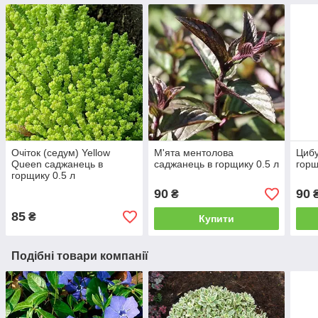
Очіток (седум) Yellow
М'ята ментолова
Цибу
Queen саджанець в
саджанець в горщику 0.5 л
горщ
горщику 0.5 л
90
90
₴
85
₴
Купити
Подібні товари компанії