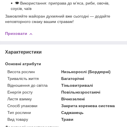
🍽 Використання: приправа до м’яса, риби, овочів,
соусів, чаїв
Замовляйте майоран духмяний вже сьогодні — додайте
неповторного смаку вашим стравам!
Приховати
Характеристики
Основні атрибути
Висота рослин
Низькорослі (Бордюрні)
Тривалість життя
Багаторічні
Відношення до світла
Тіньовитривалі
Енергія росту
Повільнозростаючі
Листя взимку
Вічнозелені
Спосіб упаковки
Закрита коренева система
Тип рослини
Саджанець
Вид товару
Трави