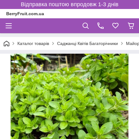
Відправка поштою впродовж 1-3 днів
BerryFruit.com.ua
Каталог товарів
Саджанці Квітів Багаторічники
Майор