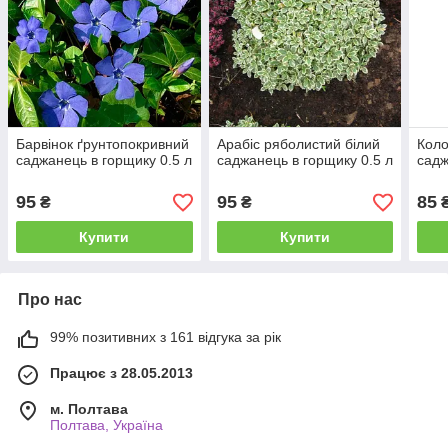
Барвінок ґрунтопокривний
Арабіс ряболистий білий
Коло
саджанець в горщику 0.5 л
саджанець в горщику 0.5 л
садж
95
95
85
₴
₴
Купити
Купити
Про нас
99% позитивних з 161 відгука за рік
Працює з 28.05.2013
м. Полтава
Полтава, Україна