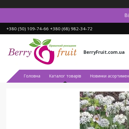
В
+380 (50) 109-74-66
+380 (68) 982-34-72
BerryFruit.com.ua
Головна
Каталог товарів
Новинки асортимен