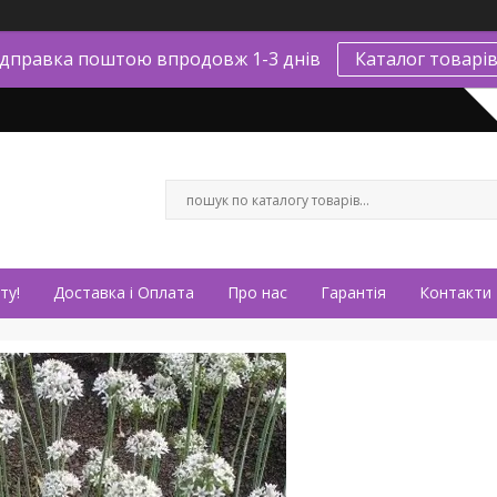
ідправка поштою впродовж 1-3 днів
Каталог товарі
ту!
Доставка і Оплата
Про нас
Гарантія
Контакти