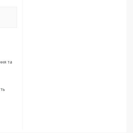
ння та
ить