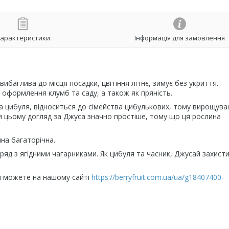
арактеристики
Інформація для замовлення
ибаглива до місця посадки, цвітіння літнє, зимує без укриття.
оформлення клумб та саду, а також як пряність.
 цибуля, відноситься до сімейства цибулькових, тому вирощува
ри цьому догляд за Джуса значно простіше, тому що ця рослина
ина багаторічна.
оряд з ягідними чагарниками. Як цибуля та часник, Джусай захист
Ви можете на нашому сайті
https://berryfruit.com.ua/ua/g18407400-