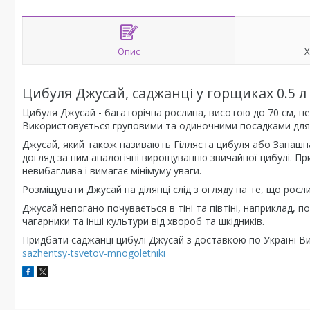
Опис
Х
Цибуля Джусай, саджанці у горщиках 0.5 л
Цибуля Джусай - багаторічна рослина, висотою до 70 см, нев
Використовується груповими та одиночними посадками для 
Джусай, який також називають Гілляста цибуля або Запашна
догляд за ним аналогічні вирощуванню звичайної цибулі. П
невибаглива і вимагає мінімуму уваги.
Розміщувати Джусай на ділянці слід з огляду на те, що росл
Джусай непогано почувається в тіні та півтіні, наприклад, п
чагарники та інші культури від хвороб та шкідників.
Придбати саджанці цибулі Джусай з доставкою по Україні 
sazhentsy-tsvetov-mnogoletniki