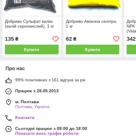
Добриво Сульфат калію
Добриво Аміачна селітра,
Добр
(калій сернокислий), 1 кг
1 кг
NPK 
(Vala
135
62
342
₴
₴
Купити
Купити
Про нас
99% позитивних з 161 відгука за рік
Працює з 28.05.2013
м. Полтава
Полтава, Україна
Контакти
Сьогодні працює з 09:00 до 18:00
Показати весь графік роботи