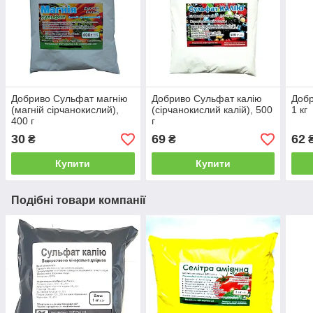
Добриво Сульфат магнію
Добриво Сульфат калію
Добр
(магній сірчанокислий),
(сірчанокислий калій), 500
1 кг
400 г
г
30
69
62
₴
₴
Купити
Купити
Подібні товари компанії