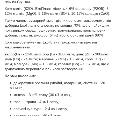
кислих ґрунтах.
Крім калію (К2О), ЕкоПлант містить 4-6% фосфору (Р2О5), 8-
12% магнію (MgO), 8-16% сірки (SO4), 10-17% кальцію (СаО).
Таким чином, сумарний вміст діючих речовин макроелементів
добрива ЕкоПлант становить не менше 70%, що є найвищим
показником серед поширених гранульованих промислових
добрив, таких як амофос (64%) або хлористий калій (60%).
Крім макроелементів, ЕкоПлант також містить важливі
мікроелементи:
залізо(Fe) - 1340мг/кг, бор (B) - 1000мг/кг, цинк (Zn) - 900мг/кг,
мідь (Cu) - 240мг/кг, марганець (Mn) - 150мг/кг, хром (Сг) - 6,3
мг/кг, молібден (Mo) – 1,5 мг/кг, кобальт (Co) – 0,37 мг/кг, що є
додатковою перевагою при його застосуванні.
Норми внесення:
декоративні рослини (хвойні, чагарники, листяні) – 20
г/1 м кв.,
квіткові - 3 кг/1 сотку (30 г/1 м кв.),
газонні трави - 4 кг/1 сотку,
овочеві культури - 2-4 кг/1 сотку,
плодові дерева - 40 г/1 м кв.,