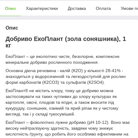
Опис
Характеристики
Доставка
Оплата
Умови п
Опис
Добриво ЕкоПлант (зола соняшника), 1
кг
ЕкоПлант – це екологічно чисте, безхлорне, комплексне
мінеральне добриво рослинного походження.
Основна діюча речовина - калій (К2О) у кількості 28-41% -
знаходиться у водорозчинній та легкодоступній для рослин
формі карбонатів (К2СО3) та сульфатів (К2ЅО4).
ЕкоПлант® не містить хлору, тому це добриво можна
застосовувати на таких чутливих до хлору культурах як
картопля, овочі, плодові та ягідні, а також вносити під
кукурудзу, соняшник, озимий та ярий ріпак як у чистому
вигляді, так і у складі тукосумішей.
ЕкоПлант – фізіологічно лужне добриво (рН 10-12). Воно має
високу нейтралізуючу здатність, завдяки чому знижує
кислотність ґрунту, що робить його особливо ефективним на