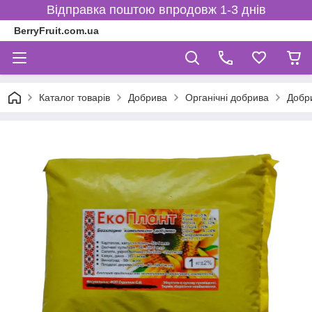
Відправка поштою впродовж 1-3 днів
BerryFruit.com.ua
Каталог товарів
Добрива
Органічні добрива
Добри