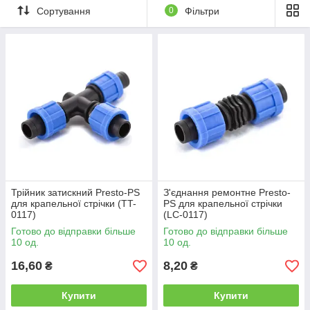
Сортування
0
Фільтри
Трійник затискний Presto-PS
З'єднання ремонтне Presto-
для крапельної стрічки (TT-
PS для крапельної стрічки
0117)
(LC-0117)
Готово до відправки більше
Готово до відправки більше
10 од.
10 од.
16,60
8,20
₴
₴
Купити
Купити