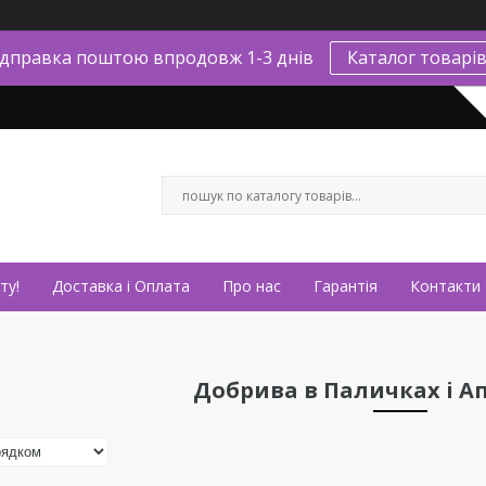
ідправка поштою впродовж 1-3 днів
Каталог товарі
ту!
Доставка і Оплата
Про нас
Гарантія
Контакти
Добрива в Паличках і А