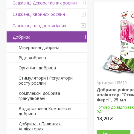
Саджанці Декоративних рослин
Саджанці Хвойних рослин
Саджанці плодово-ягідних
Добрива
Мінеральні добрива
Рідкі добрива
Органічні добрива
Стимулятори і Регулятори
115610
росту рослин
Добриво універ
Комплексні добрива
аплікаторі “Сти
гранульовані
Ферті”, 25 мл
Готово до відправк
Водорозчинні Комплексні
од.
добрива
13,20 ₴
Добрива в Паличках і
Аплікаторах