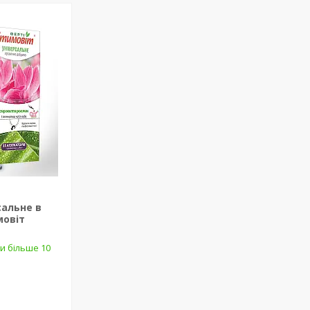
сальне в
мовіт
и більше 10