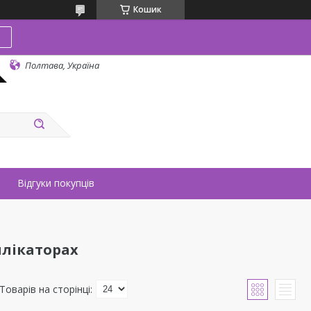
Кошик
в
Полтава, Україна
Відгуки покупців
плікаторах