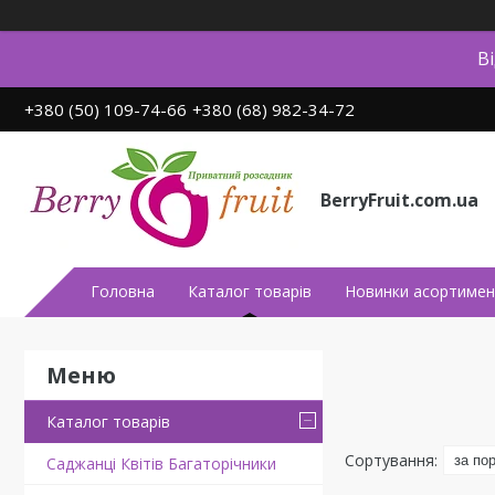
В
+380 (50) 109-74-66
+380 (68) 982-34-72
BerryFruit.com.ua
Головна
Каталог товарів
Новинки асортимен
Каталог товарів
Саджанці Квітів Багаторічники