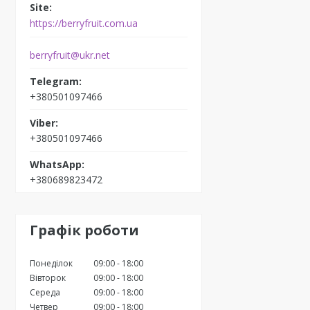
https://berryfruit.com.ua
berryfruit@ukr.net
+380501097466
+380501097466
+380689823472
Графік роботи
Понеділок
09:00
18:00
Вівторок
09:00
18:00
Середа
09:00
18:00
Четвер
09:00
18:00