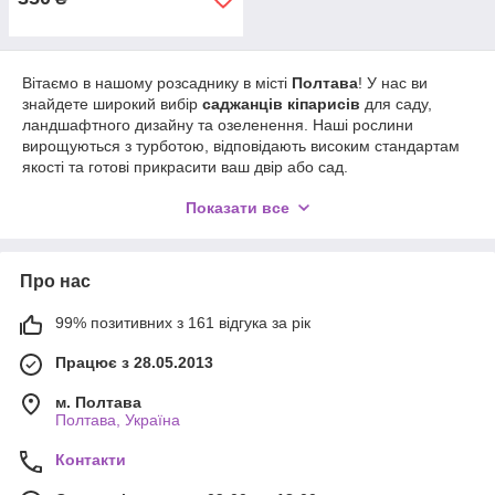
Вітаємо в нашому розсаднику в місті
Полтава
! У нас ви
знайдете широкий вибір
саджанців кіпарисів
для саду,
ландшафтного дизайну та озеленення. Наші рослини
вирощуються з турботою, відповідають високим стандартам
якості та готові прикрасити ваш двір або сад.
Ми пропонуємо
доставку по Україні
у такі міста, як
Київ,
Показати все
Дніпро, Харків, Одеса, Львів
, а також в інші регіони через
поштові та кур’єрські служби. Купуючи саджанці у нас, ви
отримуєте гарантію якості, здорові рослини та зручні умови
Про нас
доставки.
Обирайте свій ідеальний кіпарис і створюйте власний
99% позитивних з 161 відгука за рік
зелений куточок разом із нашим розсадником у
Полтаві
!
Працює з 28.05.2013
м. Полтава
Полтава, Україна
Контакти