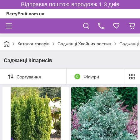
Відправка поштою впродовж 1-3 днів
BerryFruit.com.ua
Каталог товарів
Саджанці Хвойних рослин
Саджанці 
Саджанці Кіпарисів
Сортування
0
Фільтри