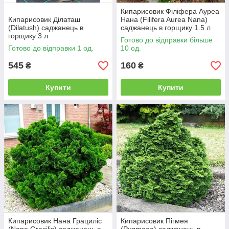
Кипарисовик Філіфера Ауреа
Кипарисовик Ділаташ
Нана (Filifera Aurea Nana)
(Dilatush) саджанець в
саджанець в горщику 1.5 л
горщику 3 л
Готово до відправки більше
Готово до відправки 1 од.
10 од.
545
160
₴
₴
Купити
Купити
Кипарисовик Нана Грациліс
Кипарисовик Пігмея