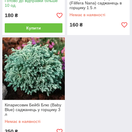
Готово до відправки більше
(Filifera Nana) саджанець в
10 од.
горщику 1.5 л
180
Немає в наявності
₴
160
₴
Купити
Кіпарисовик Бейбі Блю (Baby
Blue) саджанець у горщику 3
л
Немає в наявності
350
₴