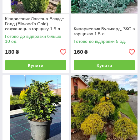
Кіпарисовик Лавсона Елвудс
Голд (Ellwood's Gold)
саджанець в горщику 1.5 л
Кипарисовик Бульвард, ЗКС в
горщиках 1.5 л
Готово до відправки більше
10 од.
Готово до відправки 5 од.
180
160
₴
₴
Купити
Купити