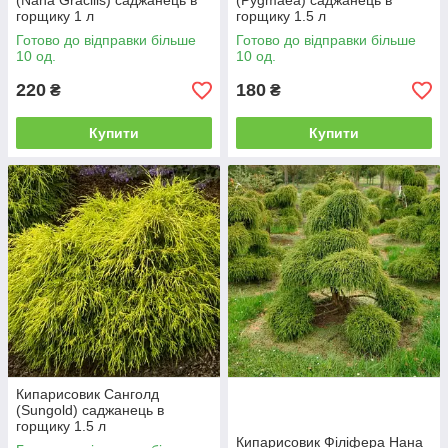
(Nana Gracilis) саджанець в
(Pygmaea) саджанець в
горщику 1 л
горщику 1.5 л
Готово до відправки більше
Готово до відправки більше
10 од.
10 од.
220
180
₴
₴
Купити
Купити
Кипарисовик Санголд
(Sungold) саджанець в
горщику 1.5 л
Кипарисовик Філіфера Нана